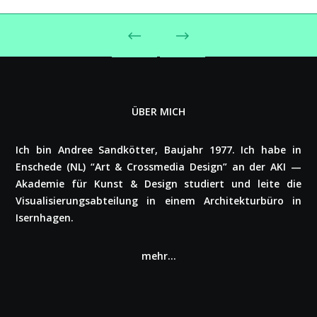
ÜBER MICH
Ich bin Andree Sand­köt­ter, Baujahr 1977. Ich habe in
Enschede (NL) “Art & Cross­me­dia Design” an der AKI —
Akademie für Kunst & Design studiert und leite die
Visua­li­sie­rungs­ab­tei­lung in einem Archi­tek­tur­bü­ro in
Isern­ha­gen.
mehr…