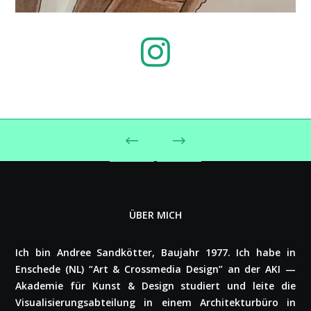
ÜBER MICH
Ich bin Andree Sand­köt­ter, Baujahr 1977. Ich habe in
Enschede (NL) “Art & Cross­me­dia Design” an der AKI —
Akademie für Kunst & Design studiert und leite die
Visua­li­sie­rungs­ab­tei­lung in einem Archi­tek­tur­bü­ro in