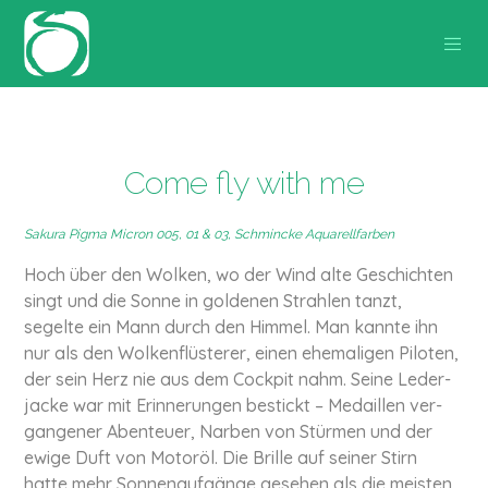
Come fly with me
Sakura Pigma Micron 005, 01 & 03, Schmincke Aquarellfarben
Hoch über den Wolken, wo der Wind alte Geschich­ten
singt und die Sonne in goldenen Strahlen tanzt,
segelte ein Mann durch den Himmel. Man kannte ihn
nur als den Wol­ken­flüs­te­rer, einen ehe­ma­li­gen Piloten,
der sein Herz nie aus dem Cockpit nahm. Seine Leder­
ja­cke war mit Erin­ne­run­gen bestickt – Medaillen ver­
gan­ge­ner Abenteuer, Narben von Stürmen und der
ewige Duft von Motoröl. Die Brille auf seiner Stirn
hatte mehr Son­nen­auf­gän­ge gesehen als die meisten