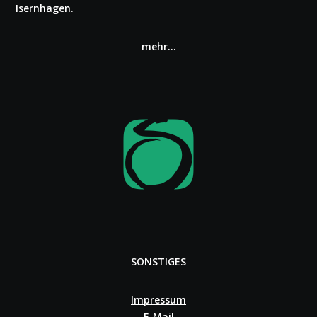
Isern­ha­gen.
mehr…
SONSTIGES
Impressum
E‑Mail