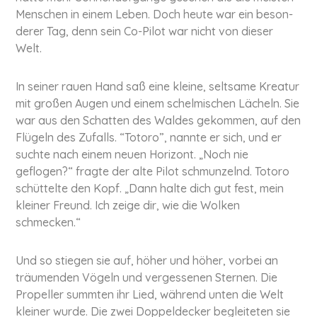
Menschen in einem Leben. Doch heute war ein beson­
de­rer Tag, denn sein Co-Pilot war nicht von dieser
Welt.
In seiner rauen Hand saß eine kleine, seltsame Kreatur
mit großen Augen und einem schel­mi­schen Lächeln. Sie
war aus den Schatten des Waldes gekommen, auf den
Flügeln des Zufalls. “Totoro”, nannte er sich, und er
suchte nach einem neuen Horizont. „Noch nie
geflogen?“ fragte der alte Pilot schmun­zelnd. Totoro
schüt­tel­te den Kopf. „Dann halte dich gut fest, mein
kleiner Freund. Ich zeige dir, wie die Wolken
schmecken.“
Und so stiegen sie auf, höher und höher, vorbei an
träu­men­den Vögeln und ver­ges­se­nen Sternen. Die
Propeller summten ihr Lied, während unten die Welt
kleiner wurde. Die zwei Dop­pel­de­cker beglei­te­ten sie