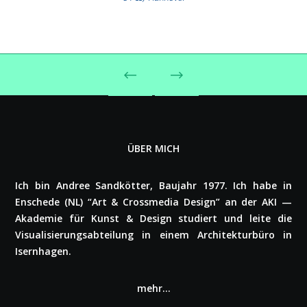
ÜBER MICH
Ich bin Andree Sand­köt­ter, Baujahr 1977. Ich habe in
Enschede (NL) “Art & Cross­me­dia Design” an der AKI —
Akademie für Kunst & Design studiert und leite die
Visua­li­sie­rungs­ab­tei­lung in einem Archi­tek­tur­bü­ro in
Isern­ha­gen.
mehr…