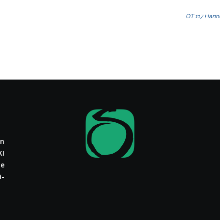
OT 117 Hann
in
KI
te
ü­