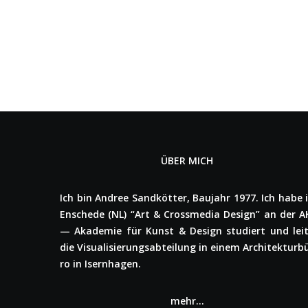
ÜBER MICH
Ich bin Andree Sand­köt­ter, Baujahr 1977. Ich habe 
Enschede (NL) “Art & Cross­me­dia Design” an der A
— Akademie für Kunst & Design studiert und lei
die Visua­li­sie­rungs­ab­tei­lung in einem Archi­tek­tur­b
ro in Isern­ha­gen.
mehr…