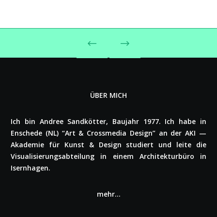
ÜBER MICH
Ich bin Andree Sand­köt­ter, Baujahr 1977. Ich habe in
Enschede (NL) “Art & Cross­me­dia Design” an der AKI —
Akademie für Kunst & Design studiert und leite die
Visua­li­sie­rungs­ab­tei­lung in einem Archi­tek­tur­bü­ro in
Isern­ha­gen.
mehr…