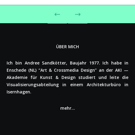
ÜBER MICH
Ich bin Andree Sand­köt­ter, Baujahr 1977. Ich habe in
Enschede (NL) “Art & Cross­me­dia Design” an der AKI —
Akademie für Kunst & Design studiert und leite die
Visua­li­sie­rungs­ab­tei­lung in einem Archi­tek­tur­bü­ro in
Isern­ha­gen.
mehr…