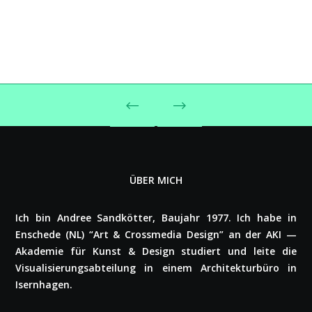
ÜBER MICH
Ich bin Andree Sand­köt­ter, Baujahr 1977. Ich habe in
Enschede (NL) “Art & Cross­me­dia Design” an der AKI —
Akademie für Kunst & Design studiert und leite die
Visua­li­sie­rungs­ab­tei­lung in einem Archi­tek­tur­bü­ro in
Isern­ha­gen.