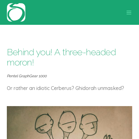
Behind you! A three-headed
moron!
Pentel GraphGear 1000
Or rather an idiotic Cerberus? Ghidorah unmasked?